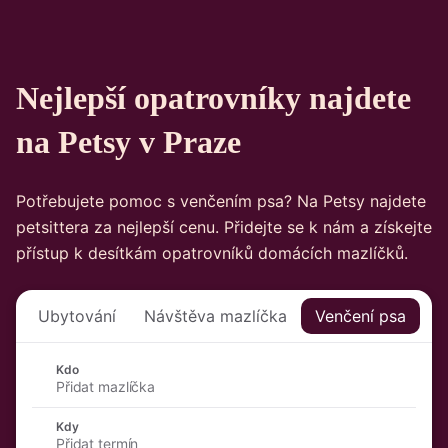
Nejlepší
opatrovníky
najdete
na Petsy v Praze
Potřebujete pomoc s venčením psa? Na Petsy najdete
petsittera za nejlepší cenu. Přidejte se k nám a získejte
přístup k desítkám opatrovníků domácích mazlíčků.
Ubytování
Návštěva mazlíčka
Venčení psa
Kdo
Přidat mazlíčka
Kdy
Přidat termín