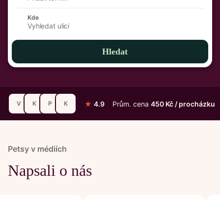
Kde
Vyhledat ulici
Hledat
★
4.9
Prům. cena
450 Kč / procházku
V
K
P
K
Petsy v médiích
Napsali o nás